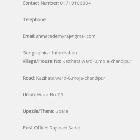
Contact Number:
01719106804
Telephone:
Email:
ahmacademyraj@gmail.com
Geographical Information
Village/House No:
Kazihata.ward-8,moja-chandipur
Road:
Kazihata.ward-8,moja-chandipur
Union:
Ward No-09
Upazila/Thana:
Boalia
Post Office:
Rajshahi Sadar