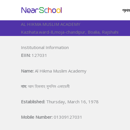
Skip
প্রথম
to
content
AL HIKMA MUSLIM ACADEMY
Kazihata.ward-8,moja-chandipur, Boalia, Rajshahi
Institutional Information
EIIN:
127031
Name:
Al Hikma Muslim Academy
নাম:
আল হিকমাহ মুসলিম একাডেমী
Established:
Thursday, March 16, 1978
Mobile Number:
01309127031